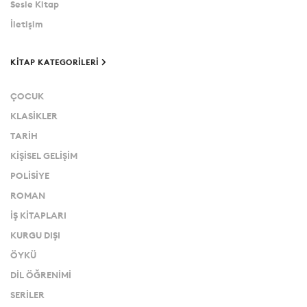
Sesle Kitap
İletişim
KITAP KATEGORILERI
ÇOCUK
KLASİKLER
TARİH
KİŞİSEL GELİŞİM
POLİSİYE
ROMAN
İŞ KİTAPLARI
KURGU DIŞI
ÖYKÜ
DİL ÖĞRENİMİ
SERİLER