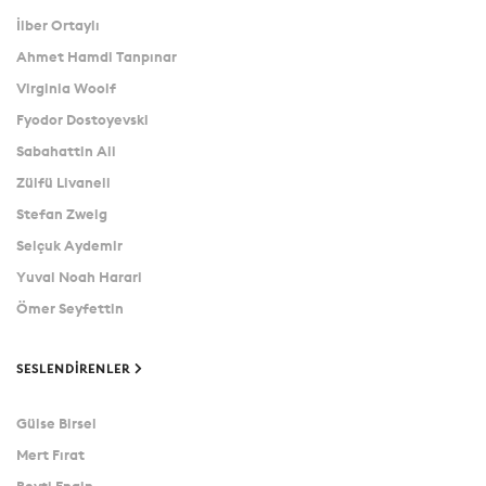
İlber Ortaylı
Ahmet Hamdi Tanpınar
Virginia Woolf
Fyodor Dostoyevski
Sabahattin Ali
Zülfü Livaneli
Stefan Zweig
Selçuk Aydemir
Yuval Noah Harari
Ömer Seyfettin
SESLENDIRENLER
Gülse Birsel
Mert Fırat
Beyti Engin