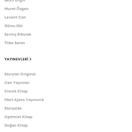
Murat Özgen
Levent Can
Gürsu Gür
Sevinç Erbulak
Tilbe Saran
YAYINEVLERI
Storytel Original
Can Yayınları
Kronik Kitap
Mart Ajans Yayıncılık
Storyside
Optimist Kitap
Doğan Kitap