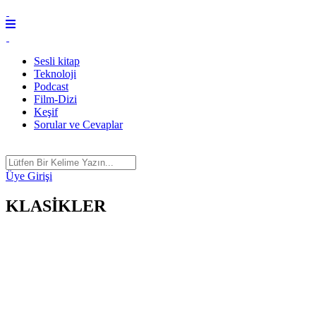
Sesli kitap
Teknoloji
Podcast
Film-Dizi
Keşif
Sorular ve Cevaplar
Üye Girişi
KLASİKLER