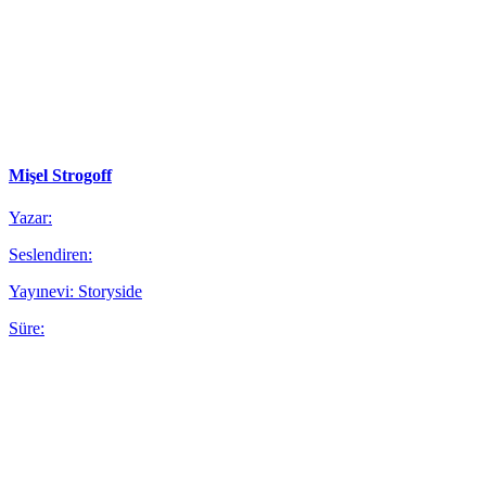
Mişel Strogoff
Yazar:
Seslendiren:
Yayınevi: Storyside
Süre: