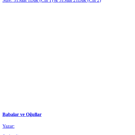
Süre: 31Saat 1Dak (Cilt 1) & 31Saat 21Dak (Cilt 2)
Babalar ve Oğullar
Yazar: