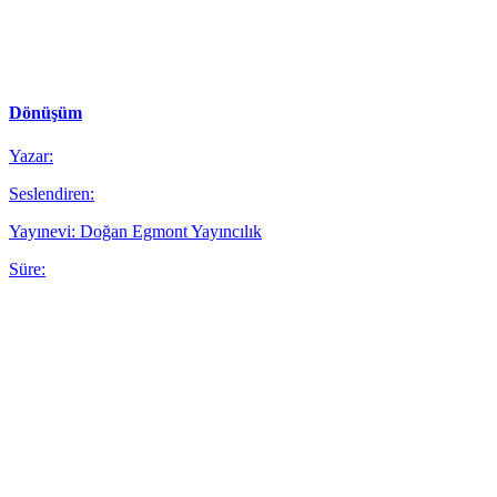
Dönüşüm
Yazar:
Seslendiren:
Yayınevi: Doğan Egmont Yayıncılık
Süre: