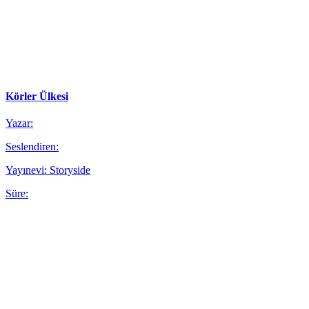
Körler Ülkesi
Yazar:
Seslendiren:
Yayınevi: Storyside
Süre: