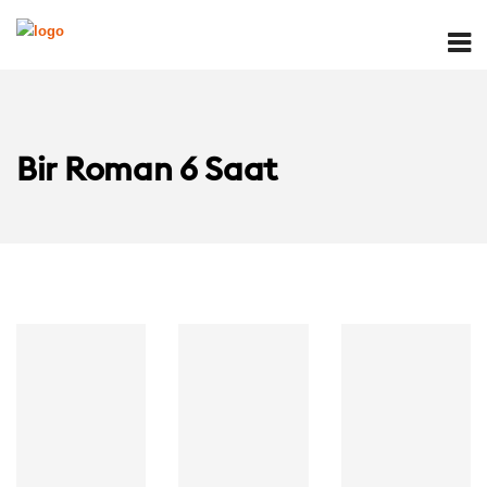
Bir Roman 6 Saat
Yazar:
Yazar:
Seslendiren:
Seslendiren:
Yazar:
Yayınevi:
Yayınevi:
Seslendiren:
Storyside
Storyside
Yayınevi: Doğan
Süre: 5Saat
Süre: 5Saat
Kitap