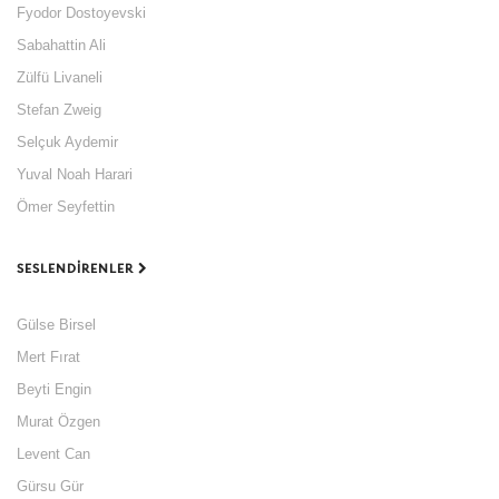
Fyodor Dostoyevski
Sabahattin Ali
Zülfü Livaneli
Stefan Zweig
Selçuk Aydemir
Yuval Noah Harari
Ömer Seyfettin
SESLENDIRENLER
Gülse Birsel
Mert Fırat
Beyti Engin
Murat Özgen
Levent Can
Gürsu Gür