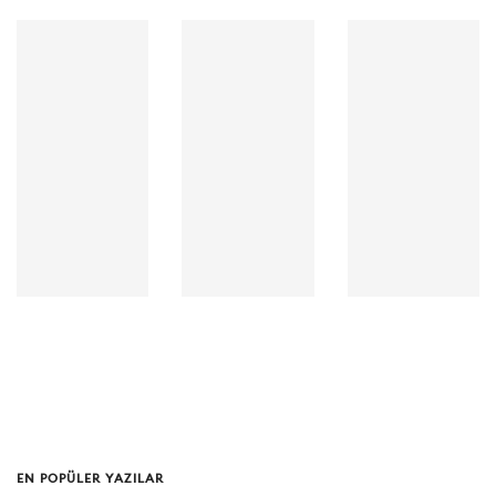
Yazar:
Yazar:
Yazar:
Seslendiren:
Seslendiren:
Seslendiren:
Yayınevi: Doğan
Yayınevi: Doğan
Yayınevi: İnkılap
Kitap
Kitap
Süre: 5Saat
Süre: 5Saat
Süre: 4Saat
11Dak
30Dak
8Dak
EN POPÜLER YAZILAR