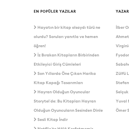
EN POPÜLER YAZILAR
YAZA
Hayatın bir kitap olsaydı türü ne
İlber O
olurdu? Soruları yanıtla ve hemen
Ahmet
öğren!
Virgin
İz Bırakan Kitapların Birbirinden
Fyodor
Etkileyici Giriş Cümleleri
Sabaha
Son Yıllarda Öne Çıkan Harika
Zülfü L
Kitap Kapağı Tasarımları
Stefan
Hayran Olduğun Oyuncular
Selçuk
Storytel’de: Bu Kitapları Hayran
Yuval 
Olduğun Oyuncuların Sesinden Dinle
Ömer S
Sesli Kitap İndir
Netflix’te Hâlâ Keşfetmemiş