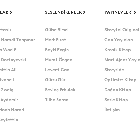
RLAR
SESLENDIRENLER
YAYINEVLERI
rtaylı
Gülse Birsel
Storytel Original
 Hamdi Tanpınar
Mert Fırat
Can Yayınları
ia Woolf
Beyti Engin
Kronik Kitap
 Dostoyevski
Murat Özgen
Mart Ajans Yayın
ttin Ali
Levent Can
Storyside
ivaneli
Gürsu Gür
Optimist Kitap
 Zweig
Sevinç Erbulak
Doğan Kitap
 Aydemir
Tilbe Saran
Sesle Kitap
Noah Harari
İletişim
eyfettin