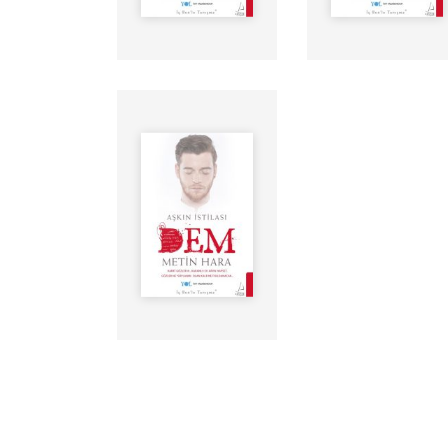
Yazar:
Seslendiren:
Yayınevi: İnsanagüven
Süre: 14Dak