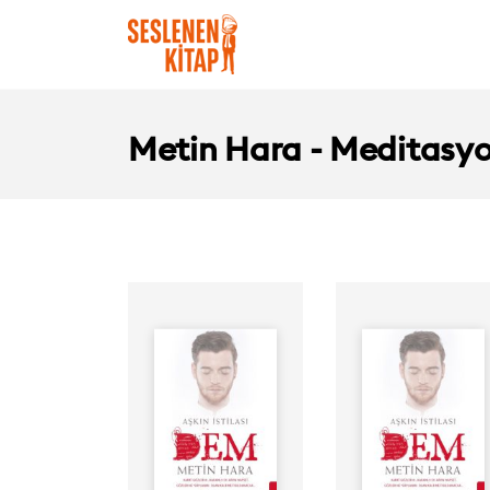
Metin Hara - Meditasyo
Yazar:
Yazar:
Seslendiren:
Seslendiren:
Yayınevi: İnsanagüve
Yayınevi: İnsanagüven
Süre: 21Dak
Süre: 4Dak