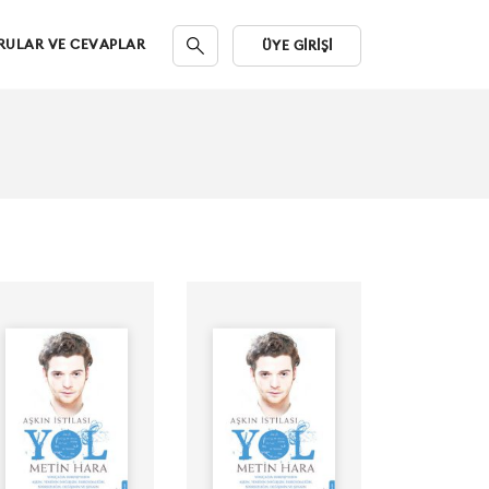
RULAR VE CEVAPLAR
ÜYE GIRIŞI
Yazar:
Yazar:
Seslendiren:
Seslendiren:
Yayınevi: İnsanagüven
Yayınevi: İnsanagüven
Süre: 10Dak
Süre: 19Dak