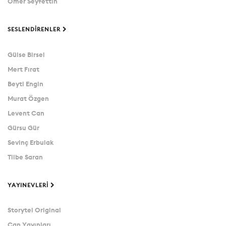
Ömer Seyfettin
SESLENDIRENLER
Gülse Birsel
Mert Fırat
Beyti Engin
Murat Özgen
Levent Can
Gürsu Gür
Sevinç Erbulak
Tilbe Saran
YAYINEVLERI
Storytel Original
Can Yayınları