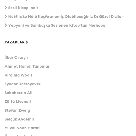
Sesli Kitap İndir
Netflix’te Hâlâ Keşfetmemiş Olabileceğiniz En Güzel Diziler
Yepyeni ve Bambaşka Seslenen Kitap’tan Merhaba!
YAZARLAR
İlber Ortaylı
Ahmet Hamdi Tanpınar
Virginia Woolf
Fyodor Dostoyevski
Sabahattin Ali
Zülfü Livaneli
Stefan Zweig
Selçuk Aydemir
Yuval Noah Harari