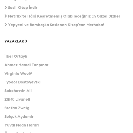
Sesli Kitap İndir
Netflix’te Hâlâ Keşfetmemiş Olabileceğiniz En Güzel Diziler
Yepyeni ve Bambaşka Seslenen Kitap’tan Merhaba!
YAZARLAR
İlber Ortaylı
Ahmet Hamdi Tanpınar
Virginia Woolf
Fyodor Dostoyevski
Sabahattin Ali
Zülfü Livaneli
Stefan Zweig
Selçuk Aydemir
Yuval Noah Harari