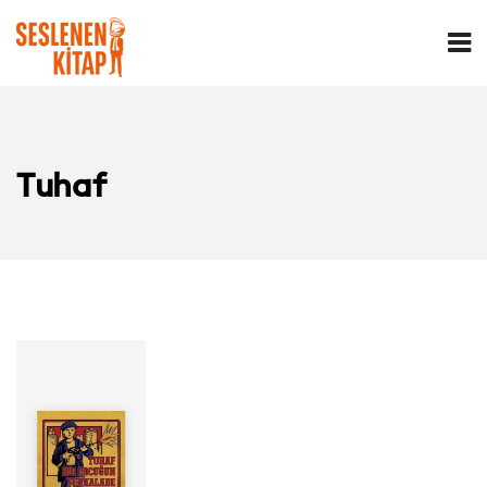
Tuhaf
Yazar:
Seslendiren: