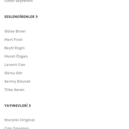
Ömer Seyfettin
SESLENDIRENLER
Gülse Birsel
Mert Fırat
Beyti Engin
Murat Özgen
Levent Can
Gürsu Gür
Sevinç Erbulak
Tilbe Saran
YAYINEVLERI
Storytel Original
Can Yayınları