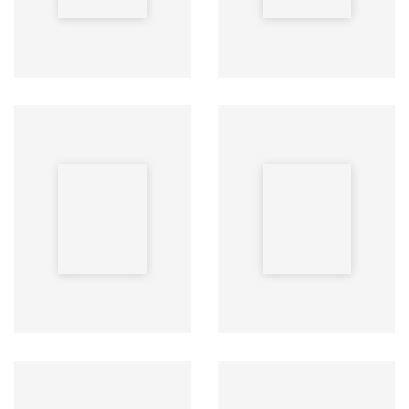
Yazar: MURAT YEŞİLDERE
Yazar: Harry Beckwith
Yayınevi: Storyside
Yayınevi: Storyside
Süre: 56Dak
Süre: 56Dak