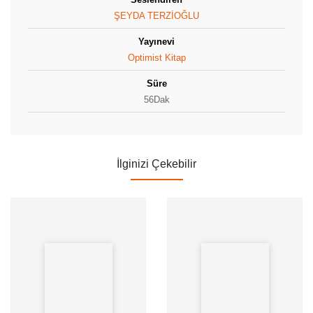
ŞEYDA TERZİOĞLU
Yayınevi
Optimist Kitap
Süre
56Dak
İlginizi Çekebilir
Yazar: HBR
Yazar: FORBES CANDEĞER
Yayınevi: Optimist Kitap
MURADOĞLU
Süre: 56Dak
Yayınevi: Storytel Dox
Süre: 56Dak