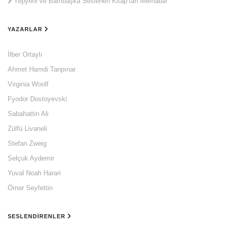
Yepyeni ve Bambaşka Seslenen Kitap’tan Merhaba!
YAZARLAR
İlber Ortaylı
Ahmet Hamdi Tanpınar
Virginia Woolf
Fyodor Dostoyevski
Sabahattin Ali
Zülfü Livaneli
Stefan Zweig
Selçuk Aydemir
Yuval Noah Harari
Ömer Seyfettin
SESLENDIRENLER