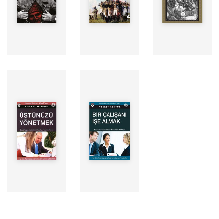
AKAKÇE
Yayınevi: Doğan
AKAKÇE
Yayınevi:
Kitap
Yayınevi:
Storyside
Süre:
Storyside
Süre:
Süre:
Yazar: HBSP
Yazar: HBSP
Seslendiren:
Seslendiren:
ERDEM
ERDEM
AKAKÇE
AKAKÇE
Yayınevi:
Yayınevi:
Storyside
Storyside
Süre:
Süre: