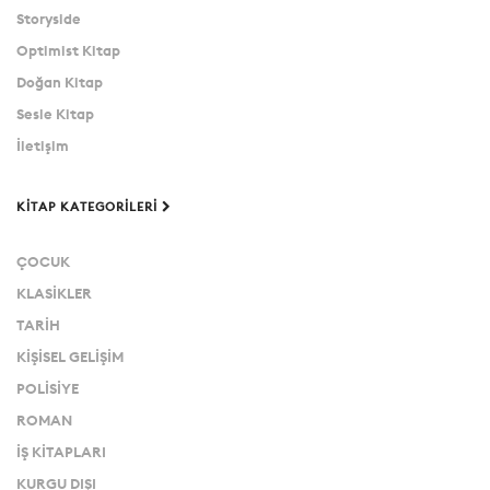
Storyside
Optimist Kitap
Doğan Kitap
Sesle Kitap
İletişim
KITAP KATEGORILERI
ÇOCUK
KLASİKLER
TARİH
KİŞİSEL GELİŞİM
POLİSİYE
ROMAN
İŞ KİTAPLARI
KURGU DIŞI