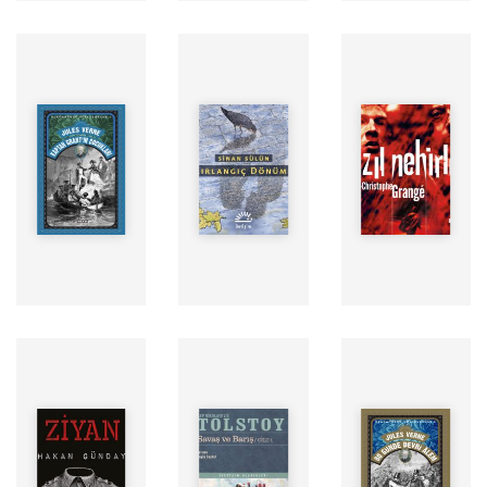
Yazar: JEAN-
Yazar: SİNAN
CHRISTOPHE
Yazar: Jules
SÜLÜN
GRANGÉ
Verne
Seslendiren:
Seslendiren:
Seslendiren:
ERDEM
ERDEM
ERDEM
AKAKÇE
AKAKÇE
AKAKÇE
Yayınevi:
Yayınevi: Doğan
Yayınevi:
Storyside
Kitap
Storyside
Süre:
Süre:
Süre:
Yazar: HAKAN
Yazar: LEV
Yazar: Jules
GÜNDAY
NİKOLAYEVİÇ
Verne
Seslendiren:
TOLSTOY
Seslendiren:
ERDEM
Seslendiren:
ERDEM
AKAKÇE
ERDEM