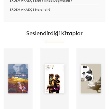
ERDEM AKAKÇE Kaç Yılında Doğmuştur?
ERDEM AKAKÇE Nerelidir?
Seslendirdiği Kitaplar
Yazar: FAKİR
Yazar: AZİZ
BAYKURT
NESİN
Yazar: PEYAMİ
Seslendiren:
Seslendiren:
SAFA
ERDEM
ERDEM
Seslendiren:
AKAKÇE
AKAKÇE
ERDEM
Yayınevi:
Yayınevi:
AKAKÇE
Storyside
Süre:
Yayınevi:
Süre:
Storyside
Süre: