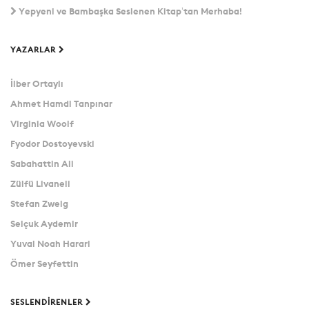
Yepyeni ve Bambaşka Seslenen Kitap’tan Merhaba!
YAZARLAR
İlber Ortaylı
Ahmet Hamdi Tanpınar
Virginia Woolf
Fyodor Dostoyevski
Sabahattin Ali
Zülfü Livaneli
Stefan Zweig
Selçuk Aydemir
Yuval Noah Harari
Ömer Seyfettin
SESLENDIRENLER