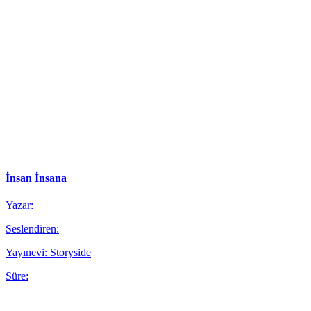
İnsan İnsana
Yazar:
Seslendiren:
Yayınevi: Storyside
Süre: