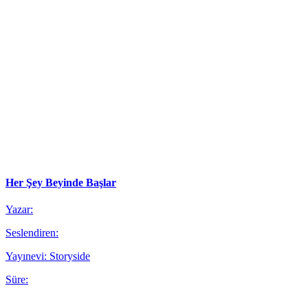
Her Şey Beyinde Başlar
Yazar:
Seslendiren:
Yayınevi: Storyside
Süre: