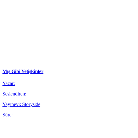
Mış Gibi Yetişkinler
Yazar:
Seslendiren:
Yayınevi: Storyside
Süre: