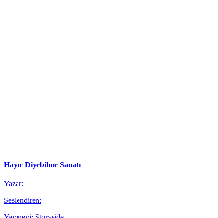
Hayır Diyebilme Sanatı
Yazar:
Seslendiren:
Yayınevi: Storyside