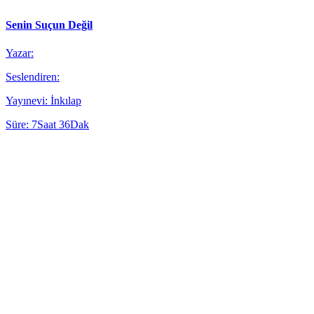
Senin Suçun Değil
Yazar:
Seslendiren:
Yayınevi: İnkılap
Süre: 7Saat 36Dak