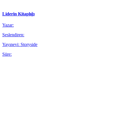
Liderin Kitaplığı
Yazar:
Seslendiren:
Yayınevi: Storyside
Süre: