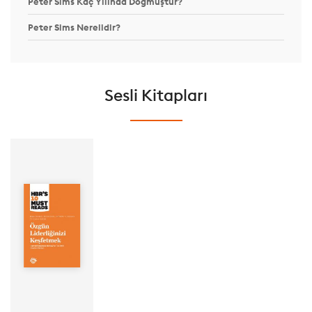
Peter Sims Kaç Yılında Doğmuştur?
Peter Sims Nerelidir?
Sesli Kitapları
Yazar: Bill
George Peter
Sims Andrew N.
McLean Diana
Mayer
Yayınevi:
Optimist Kitap
Süre: