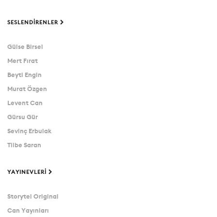
SESLENDIRENLER
Gülse Birsel
Mert Fırat
Beyti Engin
Murat Özgen
Levent Can
Gürsu Gür
Sevinç Erbulak
Tilbe Saran
YAYINEVLERI
Storytel Original
Can Yayınları