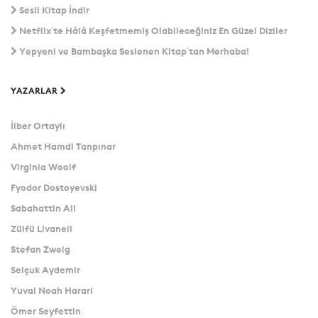
Sesli Kitap İndir
Netflix’te Hâlâ Keşfetmemiş Olabileceğiniz En Güzel Diziler
Yepyeni ve Bambaşka Seslenen Kitap’tan Merhaba!
YAZARLAR
İlber Ortaylı
Ahmet Hamdi Tanpınar
Virginia Woolf
Fyodor Dostoyevski
Sabahattin Ali
Zülfü Livaneli
Stefan Zweig
Selçuk Aydemir
Yuval Noah Harari
Ömer Seyfettin