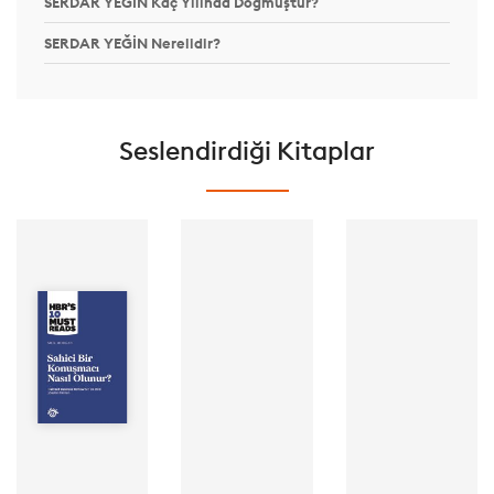
SERDAR YEĞİN Kaç Yılında Doğmuştur?
SERDAR YEĞİN Nerelidir?
Seslendirdiği Kitaplar
Yazar: HBR
Yazar: Jay A.
Seslendiren:
Yazar: Nick
Cougar
SERDAR YEĞİN
Morgan
Seslendiren:
Yayınevi:
Seslendiren:
SERDAR YEĞİN
Optimist Kitap
SERDAR YEĞİN
Yayınevi:
Süre:
Yayınevi:
Optimist Kitap
Optimist Kitap
Süre:
Süre: