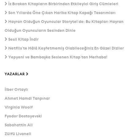
İz Bırakan Kitapların Birbirinden Etkileyici Giriş Cümleleri
Son Yıllarda Öne Çıkan Harika Kitap Kapağı Tasarımları
Hayran Olduğun Oyuncular Storytel’de: Bu Kitapları Hayran
Olduğun Oyuncuların Sesinden Dinle
Sesli Kitap İndir
Netflix’te Hâlâ Keşfetmemiş Olabileceğiniz En Güzel Diziler
Yepyeni ve Bambaşka Seslenen Kitap’tan Merhaba!
YAZARLAR
İlber Ortaylı
Ahmet Hamdi Tanpınar
Virginia Woolf
Fyodor Dostoyevski
Sabahattin Ali
Zülfü Livaneli