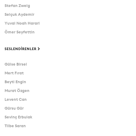
Stefan Zweig
Selçuk Aydemir
Yuval Noah Harari
Ömer Seyfettin
SESLENDIRENLER
Gülse Birsel
Mert Fırat
Beyti Engin
Murat Özgen
Levent Can
Gürsu Gür
Sevinç Erbulak
Tilbe Saran