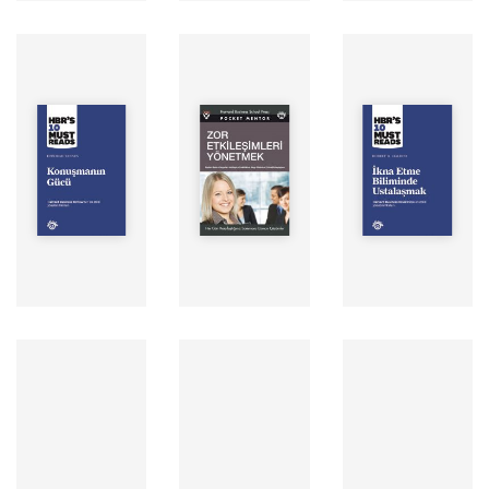
Yazar: Deborah
Yazar: HBSP
Yazar: Robert B.
Tannen
Seslendiren:
Cialdini
Seslendiren:
SERDAR YEĞİN
Seslendiren:
SERDAR YEĞİN
Yayınevi:
SERDAR YEĞİN
Yayınevi:
Optimist
Yayınevi:
Optimist Kitap
Süre:
Optimist Kitap
Süre:
Süre:
Yazar: Holly
Yazar: BORA
Yazar: John
Weeks
ERCAN
Hamm