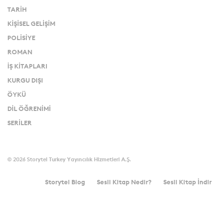
TARİH
KİŞİSEL GELİŞİM
POLİSİYE
ROMAN
İŞ KİTAPLARI
KURGU DIŞI
ÖYKÜ
DİL ÖĞRENİMİ
SERİLER
©
2026
Storytel Turkey Yayıncılık Hizmetleri A.Ş.
Storytel Blog
Sesli Kitap Nedir?
Sesli Kitap İndir